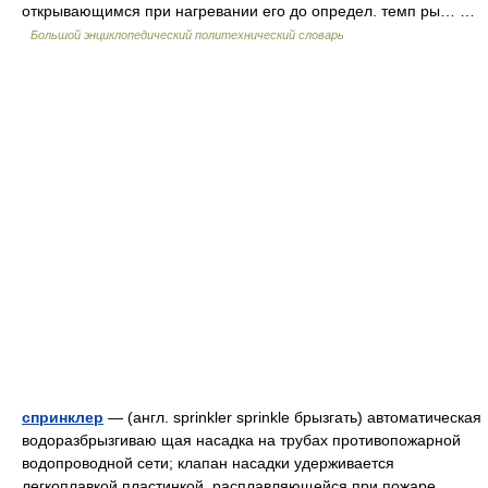
открывающимся при нагревании его до определ. темп ры… …
Большой энциклопедический политехнический словарь
спринклер
— (англ. sprinkler sprinkle брызгать) автоматическая
водоразбрызгиваю щая насадка на трубах противопожарной
водопроводной сети; клапан насадки удерживается
легкоплавкой пластинкой, расплавляющейся при пожаре.