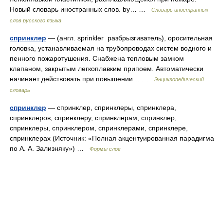
Новый словарь иностранных слов. by… …
Словарь иностранных
слов русского языка
спринклер
— (англ. sprinkler разбрызгиватель), оросительная
головка, устанавливаемая на трубопроводах систем водного и
пенного пожаротушения. Снабжена тепловым замком
клапаном, закрытым легкоплавким припоем. Автоматически
начинает действовать при повышении… …
Энциклопедический
словарь
спринклер
— спринклер, спринклеры, спринклера,
спринклеров, спринклеру, спринклерам, спринклер,
спринклеры, спринклером, спринклерами, спринклере,
спринклерах (Источник: «Полная акцентуированная парадигма
по А. А. Зализняку») …
Формы слов