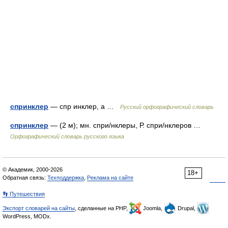
спринклер
— спр инклер, а …
Русский орфографический словарь
спринклер
— (2 м); мн. спри/нклеры, Р. спри/нклеров …
Орфографический словарь русского языка
© Академик, 2000-2026
18+
Обратная связь:
Техподдержка
,
Реклама на сайте
👣 Путешествия
Экспорт словарей на сайты
, сделанные на PHP,
Joomla,
Drupal,
WordPress, MODx.