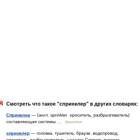
Смотреть что такое "спринклер" в других словарях:
Спринклер
— (англ. sprinkler ороситель, разбрызгиватель)
составляющая системы …
Википедия
спринклер
— головка, тушитель, браузе, водопровод,
ороситель, разбрызгиватель, насадка Словарь русских