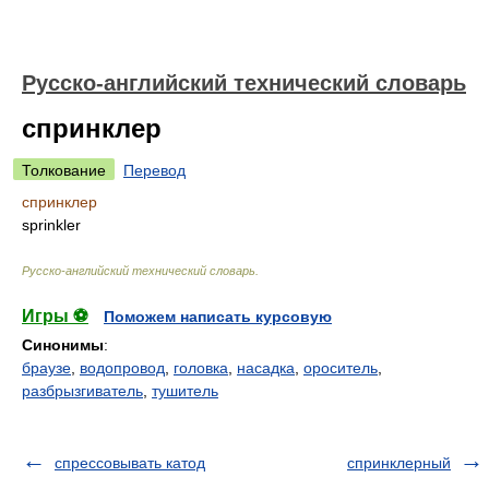
Русско-английский технический словарь
спринклер
Толкование
Перевод
спринклер
sprinkler
Русско-английский технический словарь
.
Игры ⚽
Поможем написать курсовую
Синонимы
:
браузе
,
водопровод
,
головка
,
насадка
,
ороситель
,
разбрызгиватель
,
тушитель
спрессовывать катод
спринклерный